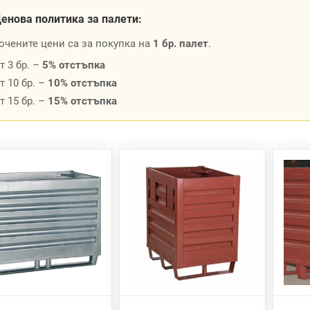
Ценова политика за палети:
очените цени са за покупка на
1 бр. палет
.
т 3 бр. –
5% отстъпка
т 10 бр. –
10% отстъпка
т 15 бр. –
15% отстъпка