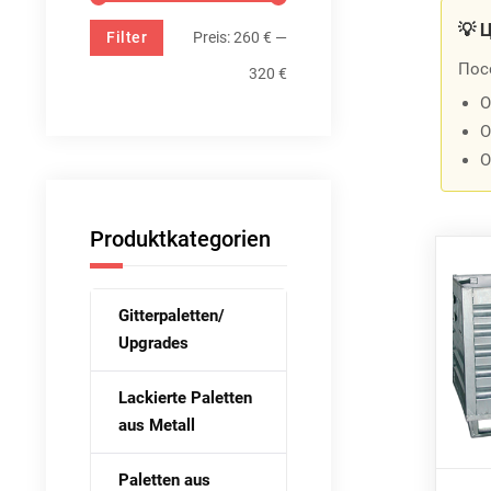
💡 
Filter
Preis:
260 €
—
Пос
320 €
О
О
О
Produktkategorien
Gitterpaletten/
Upgrades
Lackierte Paletten
aus Metall
Paletten aus