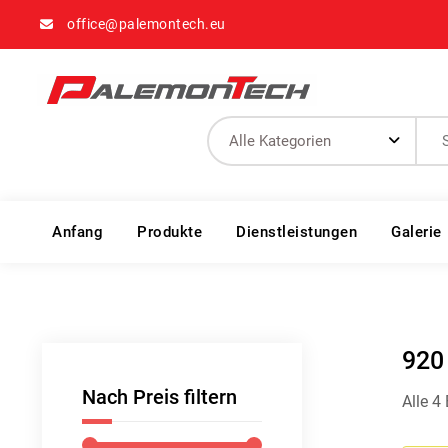
office@palemontech.eu
Palemontech
Производство на метални и мрежести палети
Anfang
Produkte
Dienstleistungen
Galerie
920
Nach Preis filtern
Alle 4